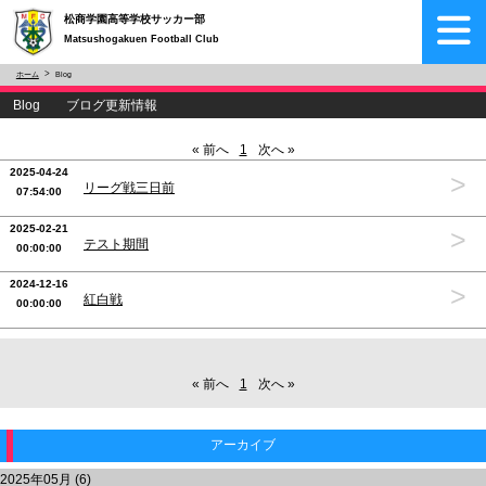
松商学園高等学校サッカー部
Matsushogakuen Football Club
ホーム
Blog
Blog ブログ更新情報
« 前へ
1
次へ »
2025-04-24
>
リーグ戦三日前
07:54:00
2025-02-21
>
テスト期間
00:00:00
2024-12-16
>
紅白戦
00:00:00
« 前へ
1
次へ »
アーカイブ
2025年05月 (6)