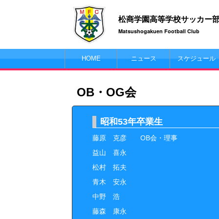
松商学園高等学校サッカー
Matsushogakuen Football Club
HOME
ニュース
スケジュール
OB・OG会
昭和53年卒業生
藤原 克彦 OB会・理事
益山 喜永
松村 拓夫
青木 安永
中野 浩
藤森 康永