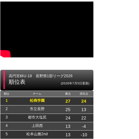
高円宮杯U-18 長野県1部リーグ2026
順位表
(2026年7月5日更新)
順位
チーム
勝点
得失点
1
松商学園
27
24
2
市立長野
25
13
3
都市大塩尻
24
22
4
上田西
13
-4
5
松本山雅2nd
13
-10