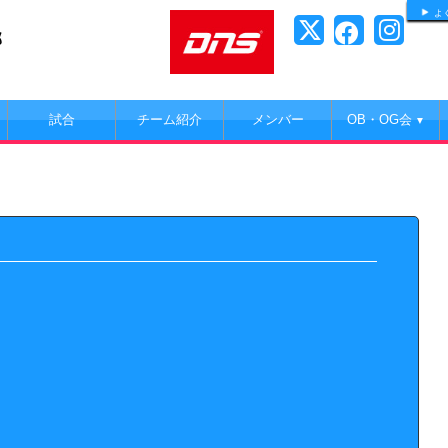
よ
部
試合
チーム紹介
メンバー
OB・OG会
▼