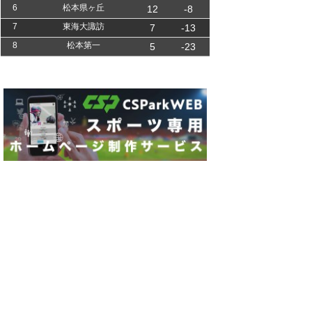
6
松本県ヶ丘
12
-8
7
東海大諏訪
7
-13
8
松本第一
5
-23