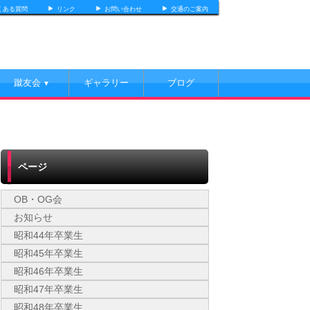
くある質問
リンク
お問い合わせ
交通のご案内
蹴友会
ギャラリー
ブログ
▼
ページ
OB・OG会
お知らせ
昭和44年卒業生
昭和45年卒業生
昭和46年卒業生
昭和47年卒業生
昭和48年卒業生