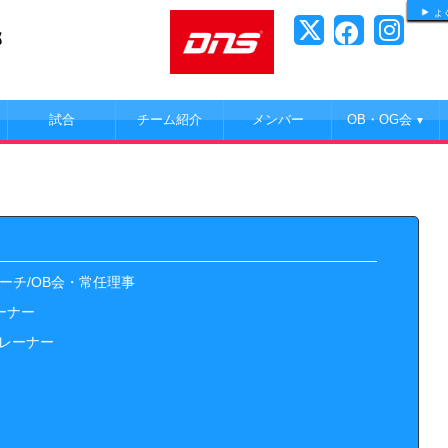
よ
部
試合
チーム紹介
メンバー
OB・OG会
▼
チ/OB会・常任理事
ーナー
レーナー