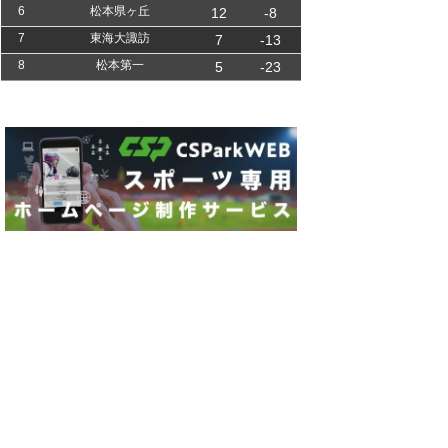
6
松本県ヶ丘
12
-8
7
東海大諏訪
7
-13
8
松本第一
5
-23