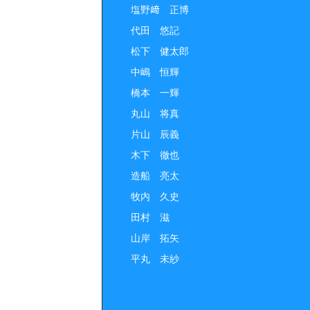
塩野﨑 正博
代田 悠記
松下 健太郎
中嶋 恒輝
橋本 一輝
丸山 将真
片山 辰義
木下 徹也
造船 亮太
牧内 久史
田村 滋
山岸 拓矢
平丸 未紗