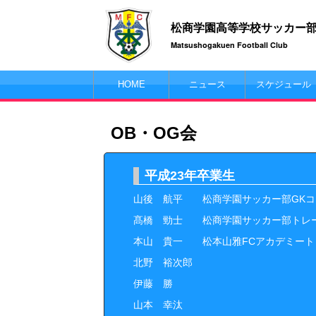
松商学園高等学校サッカー
Matsushogakuen Football Club
HOME
ニュース
スケジュール
OB・OG会
平成23年卒業生
山後 航平 松商学園サッカー部GKコー
髙橋 勁士 松商学園サッカー部トレ
本山 貴一 松本山雅FCアカデミート
北野 裕次郎
伊藤 勝
山本 幸汰