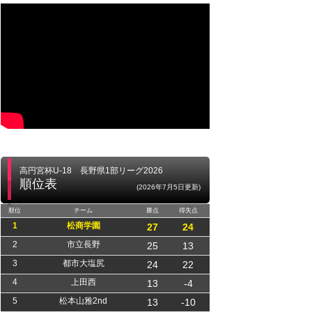
高円宮杯U-18 長野県1部リーグ2026
順位表
(2026年7月5日更新)
順位
チーム
勝点
得失点
1
松商学園
27
24
2
市立長野
25
13
3
都市大塩尻
24
22
4
上田西
13
-4
5
松本山雅2nd
13
-10