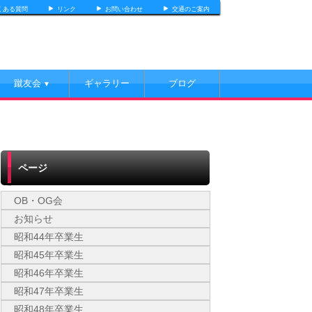
くある質問
リンク
お問い合わせ
交通のご案内
蹴友会
ギャラリー
ブログ
▼
ページ
OB・OG会
お知らせ
昭和44年卒業生
昭和45年卒業生
昭和46年卒業生
昭和47年卒業生
昭和48年卒業生