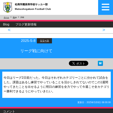
松商学園高等学校サッカー部
Matsushogakuen Football Club
ホーム
Blog
詳細
Blog ブログ更新情報
<
>
2025-5-8
リリース
リーグ戦に向けて
今日はリーグ2日前だった。今日はそれぞれカテゴリーごとに分かれて試合を
した。課題はあるし練習でやっていることを活かしきれてないのでこの1週間
やってきたことを出せるように明日の練習を全力でやって今週こそ全カテゴリ
ー勝利できるようにやっていきたい。
更新日：2025年5月8日 08:00:00
コメント