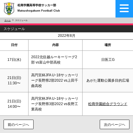
松商学園高等学校サッカー部
Matsushogakuen Football Club
ホーム
スケジュール
スケジュール
<
>
2022年8月
日付
内容
場所
2022北信越ルーキーリーグ2
17日(水)
日医工G
部 vs富山中部高校
高円宮杯JFA Uｰ18サッカーリ
21日(
日
)
ーグ長野県2部2022 vs上田千
あがた運動公園多目的広場
11:30〜
曲高校
高円宮杯JFA Uｰ18サッカーリ
21日(
日
)
ーグ長野県3部2022 vs長野工
松商学園総合グラウンド
14:00〜
業高校
前のページへ
次のページヘ