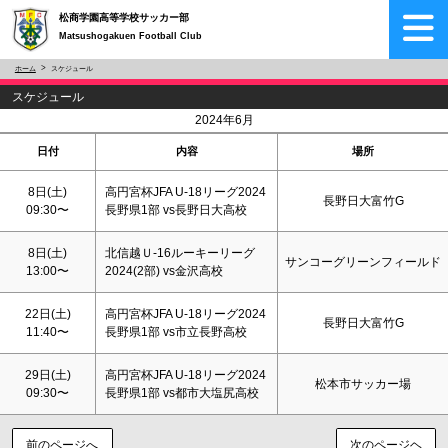
松商学園高等学校サッカー部
Matsushogakuen Football Club
ホーム
スケジュール
スケジュール
<
>
2024年6月
日付
内容
場所
8日(
土
)
高円宮杯JFA U-18リーグ2024
長野日大富竹G
09:30〜
長野県1部 vs長野日大高校
8日(
土
)
北信越Ｕ‐16ルーキーリーグ
サンコーグリーンフィールド
13:00〜
2024(2部) vs金沢高校
22日(
土
)
高円宮杯JFA U-18リーグ2024
長野日大富竹G
11:40〜
長野県1部 vs市立長野高校
29日(
土
)
高円宮杯JFA U-18リーグ2024
松本市サッカー場
09:30〜
長野県1部 vs都市大塩尻高校
前のページへ
次のページヘ