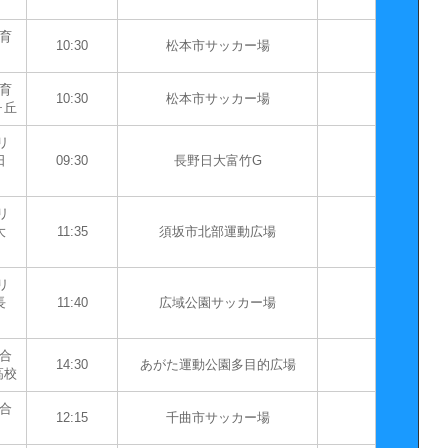
育
10:30
松本市サッカー場
育
10:30
松本市サッカー場
ヶ丘
リ
日
09:30
長野日大富竹G
リ
大
11:35
須坂市北部運動広場
リ
長
11:40
広域公園サッカー場
合
14:30
あがた運動公園多目的広場
高校
合
12:15
千曲市サッカー場