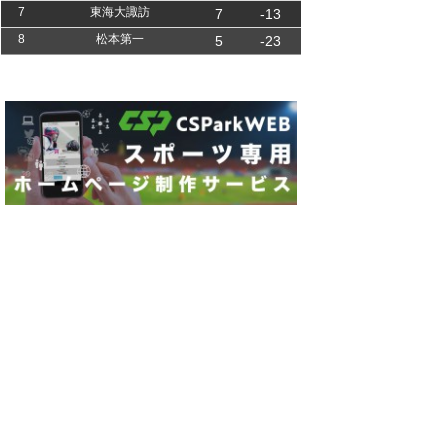
7
東海大諏訪
7
-13
8
松本第一
5
-23