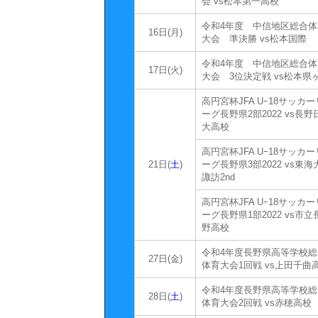
会 vs松本第一高校
令和4年度 中信地区総合体
16日(月)
大会 準決勝 vs松本国際
令和4年度 中信地区総合体
17日(火)
大会 3位決定戦 vs松本県
高円宮杯JFA Uｰ18サッカー
ーグ長野県2部2022 vs長野
大高校
高円宮杯JFA Uｰ18サッカー
21日(
土
)
ーグ長野県3部2022 vs東海
諏訪2nd
高円宮杯JFA Uｰ18サッカー
ーグ長野県1部2022 vs市立
野高校
令和4年度長野県高等学校総
27日(金)
体育大会1回戦 vs上田千曲
令和4年度長野県高等学校総
28日(
土
)
体育大会2回戦 vs赤穂高校