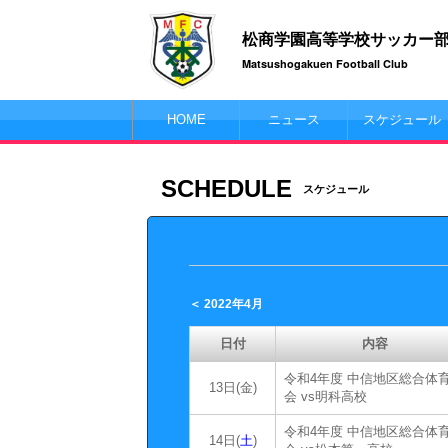
松商学園高等学校サッカー
Matsushogakuen Football Club
HOME
ニュース
スケジュール
SCHEDULE
スケジュール
＜ 2022年4月
日付
内容
令和4年度 中信地区総合体
13日(金)
会 vs明科高校
令和4年度 中信地区総合体
14日(
土
)