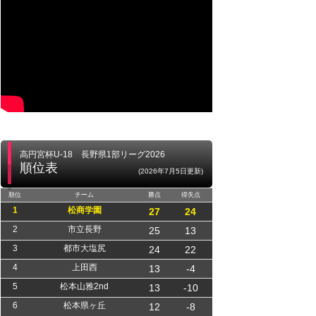
高円宮杯U-18 長野県1部リーグ2026
順位表
(2026年7月5日更新)
順位
チーム
勝点
得失点
1
松商学園
27
24
2
市立長野
25
13
3
都市大塩尻
24
22
4
上田西
13
-4
5
松本山雅2nd
13
-10
6
松本県ヶ丘
12
-8