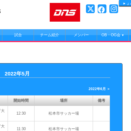
よ
部
試合
チーム紹介
メンバー
OB・OG会
▼
2022年5月
2022年6月 ＞
開始時間
場所
備考
育大
12:30
松本市サッカー場
育大
11:30
松本市サッカー場